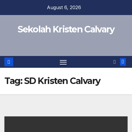
Skip
August 6, 2026
to
content
Sekolah Kristen Calvary
Tag:
SD Kristen Calvary