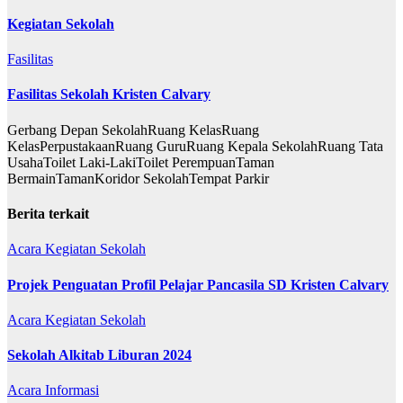
Kegiatan Sekolah
Fasilitas
Fasilitas Sekolah Kristen Calvary
Gerbang Depan SekolahRuang KelasRuang
KelasPerpustakaanRuang GuruRuang Kepala SekolahRuang Tata
UsahaToilet Laki-LakiToilet PerempuanTaman
BermainTamanKoridor SekolahTempat Parkir
Berita terkait
Acara
Kegiatan Sekolah
Projek Penguatan Profil Pelajar Pancasila SD Kristen Calvary
Acara
Kegiatan Sekolah
Sekolah Alkitab Liburan 2024
Acara
Informasi