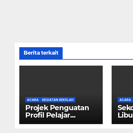
Berita terkait
ACARA
KEGIATAN SEKOLAH
ACARA
Projek Penguatan
Seko
Profil Pelajar
Libu
Pancasila SD Kristen
Calvary