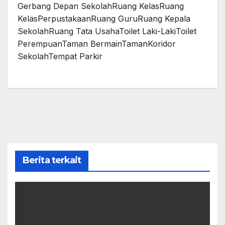
Gerbang Depan SekolahRuang KelasRuang
KelasPerpustakaanRuang GuruRuang Kepala
SekolahRuang Tata UsahaToilet Laki-LakiToilet
PerempuanTaman BermainTamanKoridor
SekolahTempat Parkir
Berita terkait